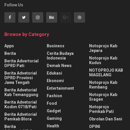
Follow Us
Browse by Category
Apps
Business
Notoprojo Kab
Jepara
Berita
Cerita Budaya
Indonesia
Notoprojo Kab
Berita Advertorial
Kudus
DPRD Pati
Demak News
NOTOPROJO KAB
Berita Advetorial
Edukasi
MAGELANG
DPRD Provinsi
Ekonomi
Jawa Tengah
Notoprojo Kab
Rembang
Entertainment
Berita Advetorial
Kab Temanggung
Notoprojo Kab
Fashion
Sragen
Berita Advetorial
Food
Kodim 0718/Pati
Notoprojo
Gadget
Pemkab Pati
Berita Advetorial
Gaming
Pemkab Blora
Obrolan Dan Seni
Health
Berita
OPINI