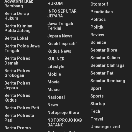
Advetorial.Kab
HUKUM
Otomotif
Rembang
INFO SEPUTAR
Pendidikan
Berita Derap
JEPARA
Hukum
Politics
Jawa Tengah
Berita Kriminal
Politik
Terkini
Polda Jateng
Review
Jepara News
Berita Lokal
Science
Kisah Inspiratif
Berita Polda Jawa
Seputar Blora
Tengah
Kudus News
Seputar Kuliner
Berita Polres
KULINER
Demak
Seputar Olahraga
Lifestyle
Berita Polres
Seputar Pati
Mobile
Grobogan
Seputar Rembang
Movie
Berita Polres
Jepara
Sport
Music
Berita Polres
Sports
Nasional
Kudus
Startup
News
Berita Polres Pati
Tech
Notoprojo Blora
Berita Polresta
Travel
Pati
NOTOPROJO KAB
BATANG
Uncategorized
Berita Promo