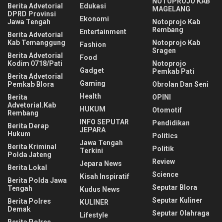
NOTOPROJO KAB
Berita Advetorial
Edukasi
MAGELANG
DPRD Provinsi
Ekonomi
Jawa Tengah
Notoprojo Kab
Rembang
Entertainment
Berita Advetorial
Kab Temanggung
Notoprojo Kab
Fashion
Sragen
Berita Advetorial
Food
Kodim 0718/Pati
Notoprojo
Gadget
Pemkab Pati
Berita Advetorial
Gaming
Pemkab Blora
Obrolan Dan Seni
Health
Berita
OPINI
Advetorial.Kab
HUKUM
Otomotif
Rembang
INFO SEPUTAR
Pendidikan
Berita Derap
JEPARA
Hukum
Politics
Jawa Tengah
Berita Kriminal
Politik
Terkini
Polda Jateng
Review
Jepara News
Berita Lokal
Science
Kisah Inspiratif
Berita Polda Jawa
Seputar Blora
Tengah
Kudus News
Seputar Kuliner
Berita Polres
KULINER
Demak
Seputar Olahraga
Lifestyle