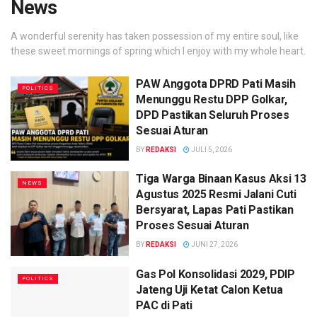
News
A wonderful serenity has taken possession of my entire soul, like
these sweet mornings of spring which I enjoy with my whole heart.
PAW Anggota DPRD Pati Masih
POLITICS
Menunggu Restu DPP Golkar,
DPD Pastikan Seluruh Proses
Sesuai Aturan
BY
REDAKSI
JULI 5, 2026
Tiga Warga Binaan Kasus Aksi 13
NEWS
Agustus 2025 Resmi Jalani Cuti
Bersyarat, Lapas Pati Pastikan
Proses Sesuai Aturan
BY
REDAKSI
JUNI 27, 2026
Gas Pol Konsolidasi 2029, PDIP
POLITICS
Jateng Uji Ketat Calon Ketua
PAC di Pati