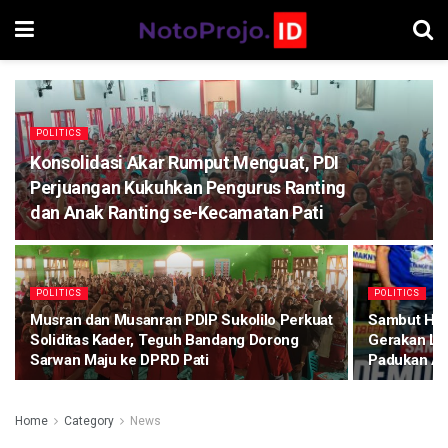
POLITICS
Konsolidasi Akar Rumput Menguat, PDI
Perjuangan Kukuhkan Pengurus Ranting
dan Anak Ranting se-Kecamatan Pati
POLITICS
POLITICS
Musran dan Musanran PDIP Sukolilo Perkuat
Sambut HUT
Soliditas Kader, Teguh Bandang Dorong
Gerakan Lan
Sarwan Maju ke DPRD Pati
Padukan Aks
Home
Category
News