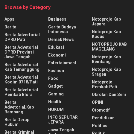
Browse by Category
Apps
Business
Notoprojo Kab
Jepara
Berita
Cerita Budaya
Indonesia
Notoprojo Kab
Berita Advertorial
Kudus
DPRD Pati
Demak News
NOTOPROJO KAB
Berita Advetorial
Edukasi
MAGELANG
DPRD Provinsi
Ekonomi
Jawa Tengah
Notoprojo Kab
Rembang
Entertainment
Berita Advetorial
Kab Temanggung
Notoprojo Kab
Fashion
Sragen
Berita Advetorial
Food
Kodim 0718/Pati
Notoprojo
Gadget
Pemkab Pati
Berita Advetorial
Gaming
Pemkab Blora
Obrolan Dan Seni
Health
Berita
OPINI
Advetorial.Kab
HUKUM
Otomotif
Rembang
INFO SEPUTAR
Pendidikan
Berita Derap
JEPARA
Hukum
Politics
Jawa Tengah
Berita Kriminal
Politik