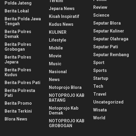
Terkini
Polda Jateng
Review
Jepara News
Berita Lokal
Science
Kisah Inspiratif
Berita Polda Jawa
Seputar Blora
Tengah
Kudus News
Seputar Kuliner
Berita Polres
KULINER
Demak
Seputar Olahraga
Lifestyle
Berita Polres
Seputar Pati
Mobile
Grobogan
Seputar Rembang
Movie
Berita Polres
Jepara
Sport
Music
Berita Polres
Sports
Nasional
Kudus
Startup
News
Berita Polres Pati
Tech
Notoprojo Blora
Berita Polresta
Travel
Pati
NOTOPROJO KAB
BATANG
Uncategorized
Berita Promo
Notoprojo Kab
Wisata
Berita Terkini
Demak
World
Blora News
NOTOPROJO KAB
GROBOGAN