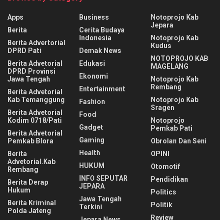
Apps
Business
Notoprojo Kab
Jepara
Berita
Cerita Budaya
Indonesia
Notoprojo Kab
Berita Advertorial
Kudus
DPRD Pati
Demak News
NOTOPROJO KAB
Berita Advetorial
Edukasi
MAGELANG
DPRD Provinsi
Ekonomi
Jawa Tengah
Notoprojo Kab
Rembang
Entertainment
Berita Advetorial
Kab Temanggung
Notoprojo Kab
Fashion
Sragen
Berita Advetorial
Food
Kodim 0718/Pati
Notoprojo
Gadget
Pemkab Pati
Berita Advetorial
Gaming
Pemkab Blora
Obrolan Dan Seni
Health
Berita
OPINI
Advetorial.Kab
HUKUM
Otomotif
Rembang
INFO SEPUTAR
Pendidikan
Berita Derap
JEPARA
Hukum
Politics
Jawa Tengah
Berita Kriminal
Politik
Terkini
Polda Jateng
Review
Jepara News