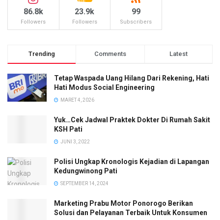
86.8k
23.9k
99
Followers
Followers
Subscribers
Trending
Comments
Latest
Tetap Waspada Uang Hilang Dari Rekening, Hati
Hati Modus Social Engineering
MARET 4, 2026
Yuk…Cek Jadwal Praktek Dokter Di Rumah Sakit
KSH Pati
JUNI 3, 2022
Polisi Ungkap Kronologis Kejadian di Lapangan
Kedungwinong Pati
SEPTEMBER 14, 2024
Marketing Prabu Motor Ponorogo Berikan
Solusi dan Pelayanan Terbaik Untuk Konsumen