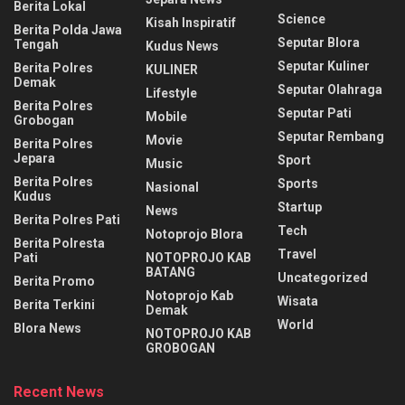
Berita Lokal
Science
Kisah Inspiratif
Berita Polda Jawa
Seputar Blora
Tengah
Kudus News
Seputar Kuliner
Berita Polres
KULINER
Demak
Seputar Olahraga
Lifestyle
Berita Polres
Seputar Pati
Mobile
Grobogan
Seputar Rembang
Movie
Berita Polres
Jepara
Sport
Music
Berita Polres
Sports
Nasional
Kudus
Startup
News
Berita Polres Pati
Tech
Notoprojo Blora
Berita Polresta
Travel
Pati
NOTOPROJO KAB
BATANG
Uncategorized
Berita Promo
Notoprojo Kab
Wisata
Berita Terkini
Demak
World
Blora News
NOTOPROJO KAB
GROBOGAN
Recent News