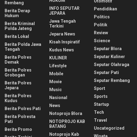
HUKUM
Otomotif
Rembang
INFO SEPUTAR
Pendidikan
Berita Derap
JEPARA
Hukum
Politics
Jawa Tengah
Berita Kriminal
Politik
Terkini
Polda Jateng
Review
Jepara News
Berita Lokal
Science
Kisah Inspiratif
Berita Polda Jawa
Seputar Blora
Tengah
Kudus News
Seputar Kuliner
Berita Polres
KULINER
Demak
Seputar Olahraga
Lifestyle
Berita Polres
Seputar Pati
Mobile
Grobogan
Seputar Rembang
Movie
Berita Polres
Jepara
Sport
Music
Berita Polres
Sports
Nasional
Kudus
Startup
News
Berita Polres Pati
Tech
Notoprojo Blora
Berita Polresta
Travel
Pati
NOTOPROJO KAB
BATANG
Uncategorized
Berita Promo
Notoprojo Kab
Wisata