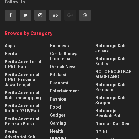
Follow Us
Browse by Category
Apps
Business
Notoprojo Kab
Jepara
Berita
Cerita Budaya
Indonesia
Notoprojo Kab
Berita Advertorial
Kudus
DPRD Pati
Demak News
NOTOPROJO KAB
Berita Advetorial
Edukasi
MAGELANG
DPRD Provinsi
Ekonomi
Jawa Tengah
Notoprojo Kab
Rembang
Entertainment
Berita Advetorial
Kab Temanggung
Notoprojo Kab
Fashion
Sragen
Berita Advetorial
Food
Kodim 0718/Pati
Notoprojo
Gadget
Pemkab Pati
Berita Advetorial
Gaming
Pemkab Blora
Obrolan Dan Seni
Health
Berita
OPINI
Advetorial.Kab