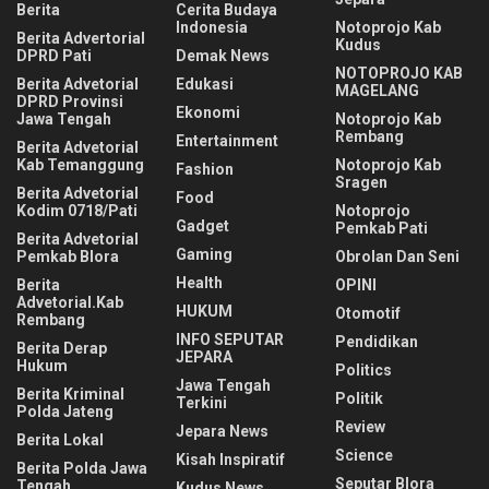
Berita
Cerita Budaya
Indonesia
Notoprojo Kab
Berita Advertorial
Kudus
DPRD Pati
Demak News
NOTOPROJO KAB
Berita Advetorial
Edukasi
MAGELANG
DPRD Provinsi
Ekonomi
Jawa Tengah
Notoprojo Kab
Rembang
Entertainment
Berita Advetorial
Kab Temanggung
Notoprojo Kab
Fashion
Sragen
Berita Advetorial
Food
Kodim 0718/Pati
Notoprojo
Gadget
Pemkab Pati
Berita Advetorial
Gaming
Pemkab Blora
Obrolan Dan Seni
Health
Berita
OPINI
Advetorial.Kab
HUKUM
Otomotif
Rembang
INFO SEPUTAR
Pendidikan
Berita Derap
JEPARA
Hukum
Politics
Jawa Tengah
Berita Kriminal
Politik
Terkini
Polda Jateng
Review
Jepara News
Berita Lokal
Science
Kisah Inspiratif
Berita Polda Jawa
Seputar Blora
Tengah
Kudus News