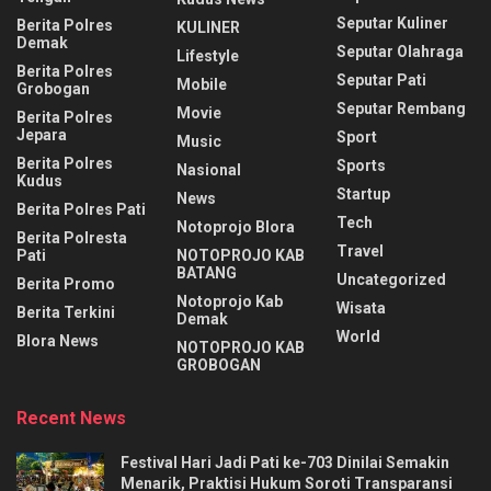
Seputar Kuliner
Berita Polres
KULINER
Demak
Seputar Olahraga
Lifestyle
Berita Polres
Seputar Pati
Mobile
Grobogan
Seputar Rembang
Movie
Berita Polres
Jepara
Sport
Music
Berita Polres
Sports
Nasional
Kudus
Startup
News
Berita Polres Pati
Tech
Notoprojo Blora
Berita Polresta
Travel
Pati
NOTOPROJO KAB
BATANG
Uncategorized
Berita Promo
Notoprojo Kab
Wisata
Berita Terkini
Demak
World
Blora News
NOTOPROJO KAB
GROBOGAN
Recent News
Festival Hari Jadi Pati ke-703 Dinilai Semakin
Menarik, Praktisi Hukum Soroti Transparansi