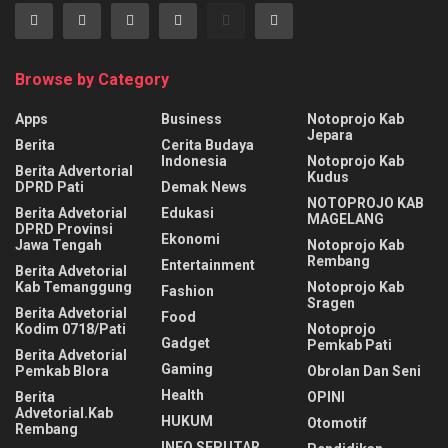
Browse by Category
Apps
Business
Notoprojo Kab
Jepara
Berita
Cerita Budaya
Indonesia
Notoprojo Kab
Berita Advertorial
Kudus
DPRD Pati
Demak News
NOTOPROJO KAB
Berita Advetorial
Edukasi
MAGELANG
DPRD Provinsi
Ekonomi
Jawa Tengah
Notoprojo Kab
Rembang
Entertainment
Berita Advetorial
Kab Temanggung
Notoprojo Kab
Fashion
Sragen
Berita Advetorial
Food
Kodim 0718/Pati
Notoprojo
Gadget
Pemkab Pati
Berita Advetorial
Gaming
Pemkab Blora
Obrolan Dan Seni
Health
Berita
OPINI
Advetorial.Kab
HUKUM
Otomotif
Rembang
INFO SEPUTAR