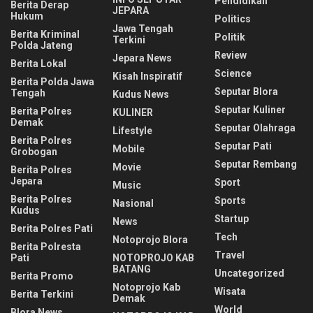
Pendidikan
Berita Derap
JEPARA
Hukum
Politics
Jawa Tengah
Berita Kriminal
Politik
Terkini
Polda Jateng
Review
Jepara News
Berita Lokal
Science
Kisah Inspiratif
Berita Polda Jawa
Seputar Blora
Tengah
Kudus News
Seputar Kuliner
Berita Polres
KULINER
Demak
Seputar Olahraga
Lifestyle
Berita Polres
Seputar Pati
Mobile
Grobogan
Seputar Rembang
Movie
Berita Polres
Jepara
Sport
Music
Berita Polres
Sports
Nasional
Kudus
Startup
News
Berita Polres Pati
Tech
Notoprojo Blora
Berita Polresta
Travel
Pati
NOTOPROJO KAB
BATANG
Uncategorized
Berita Promo
Notoprojo Kab
Wisata
Berita Terkini
Demak
World
Blora News