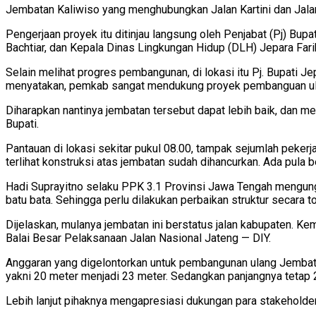
Jembatan Kaliwiso yang menghubungkan Jalan Kartini dan Jalan 
Pengerjaan proyek itu ditinjau langsung oleh Penjabat (Pj) B
Bachtiar, dan Kepala Dinas Lingkungan Hidup (DLH) Jepara Fari
Selain melihat progres pembangunan, di lokasi itu Pj. Bupati
menyatakan, pemkab sangat mendukung proyek pembanguan ulan
Diharapkan nantinya jembatan tersebut dapat lebih baik, dan me
Bupati.
Pantauan di lokasi sekitar pukul 08.00, tampak sejumlah pekerj
terlihat konstruksi atas jembatan sudah dihancurkan. Ada pu
Hadi Suprayitno selaku PPK 3.1 Provinsi Jawa Tengah mengungk
batu bata. Sehingga perlu dilakukan perbaikan struktur secara t
Dijelaskan, mulanya jembatan ini berstatus jalan kabupaten. Ke
Balai Besar Pelaksanaan Jalan Nasional Jateng — DIY.
Anggaran yang digelontorkan untuk pembangunan ulang Jembatan
yakni 20 meter menjadi 23 meter. Sedangkan panjangnya tetap 20 m
Lebih lanjut pihaknya mengapresiasi dukungan para stakeholder 