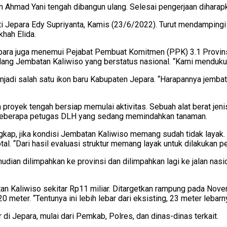
Ahmad Yani tengah dibangun ulang. Selesai pengerjaan diharapka
upati Jepara Edy Supriyanta, Kamis (23/6/2022). Turut mendampi
khah Elida.
 Jepara juga menemui Pejabat Pembuat Komitmen (PPK) 3.1 Provin
g Jembatan Kaliwiso yang berstatus nasional. “Kami mendukung
njadi salah satu ikon baru Kabupaten Jepara. “Harapannya jembat
a proyek tengah bersiap memulai aktivitas. Sebuah alat berat je
la beberapa petugas DLH yang sedang memindahkan tanaman.
ap, jika kondisi Jembatan Kaliwiso memang sudah tidak layak. 
otal. “Dari hasil evaluasi struktur memang layak untuk dilakukan 
mudian dilimpahkan ke provinsi dan dilimpahkan lagi ke jalan nas
 Kaliwiso sekitar Rp11 miliar. Ditargetkan rampung pada Novem
eter. “Tentunya ini lebih lebar dari eksisting, 23 meter lebarnya
di Jepara, mulai dari Pemkab, Polres, dan dinas-dinas terkait.