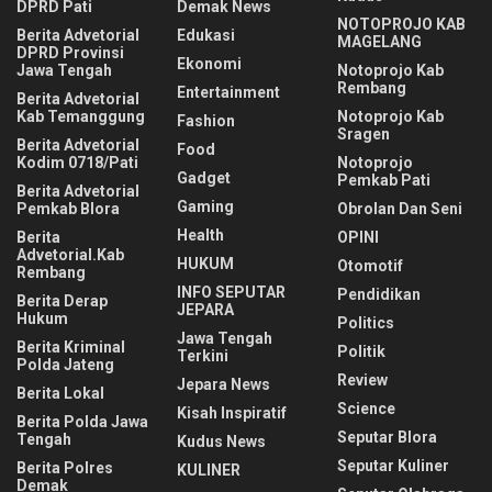
DPRD Pati
Demak News
NOTOPROJO KAB
Berita Advetorial
Edukasi
MAGELANG
DPRD Provinsi
Ekonomi
Jawa Tengah
Notoprojo Kab
Rembang
Entertainment
Berita Advetorial
Kab Temanggung
Notoprojo Kab
Fashion
Sragen
Berita Advetorial
Food
Kodim 0718/Pati
Notoprojo
Gadget
Pemkab Pati
Berita Advetorial
Gaming
Pemkab Blora
Obrolan Dan Seni
Health
Berita
OPINI
Advetorial.Kab
HUKUM
Otomotif
Rembang
INFO SEPUTAR
Pendidikan
Berita Derap
JEPARA
Hukum
Politics
Jawa Tengah
Berita Kriminal
Politik
Terkini
Polda Jateng
Review
Jepara News
Berita Lokal
Science
Kisah Inspiratif
Berita Polda Jawa
Seputar Blora
Tengah
Kudus News
Seputar Kuliner
Berita Polres
KULINER
Demak