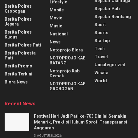
Seputar Olahraga
Lifestyle
Berita Polres
Seputar Pati
Mobile
Grobogan
Seputar Rembang
Movie
Berita Polres
Jepara
Sport
Music
Berita Polres
Sports
Nasional
Kudus
Startup
News
Berita Polres Pati
Tech
Notoprojo Blora
Berita Polresta
Travel
Pati
NOTOPROJO KAB
BATANG
Uncategorized
Berita Promo
Notoprojo Kab
Wisata
Berita Terkini
Demak
World
Blora News
NOTOPROJO KAB
GROBOGAN
Recent News
Festival Hari Jadi Pati ke-703 Dinilai Semakin
Menarik, Praktisi Hukum Soroti Transparansi
Anggaran
AGUSTUS 8, 2026