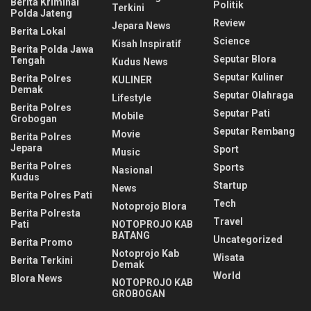
Berita Kriminal
Politik
Terkini
Polda Jateng
Review
Jepara News
Berita Lokal
Science
Kisah Inspiratif
Berita Polda Jawa
Seputar Blora
Tengah
Kudus News
Seputar Kuliner
Berita Polres
KULINER
Demak
Seputar Olahraga
Lifestyle
Berita Polres
Seputar Pati
Mobile
Grobogan
Seputar Rembang
Movie
Berita Polres
Jepara
Sport
Music
Berita Polres
Sports
Nasional
Kudus
Startup
News
Berita Polres Pati
Tech
Notoprojo Blora
Berita Polresta
Travel
Pati
NOTOPROJO KAB
BATANG
Uncategorized
Berita Promo
Notoprojo Kab
Wisata
Berita Terkini
Demak
World
Blora News
NOTOPROJO KAB
GROBOGAN