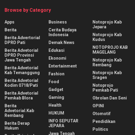
Browse by Category
Apps
Business
Notoprojo Kab
Jepara
Berita
Cerita Budaya
Indonesia
Notoprojo Kab
Berita Advertorial
Kudus
DPRD Pati
Demak News
NOTOPROJO KAB
Berita Advetorial
Edukasi
MAGELANG
DPRD Provinsi
Ekonomi
Jawa Tengah
Notoprojo Kab
Rembang
Entertainment
Berita Advetorial
Kab Temanggung
Notoprojo Kab
Fashion
Sragen
Berita Advetorial
Food
Kodim 0718/Pati
Notoprojo
Gadget
Pemkab Pati
Berita Advetorial
Gaming
Pemkab Blora
Obrolan Dan Seni
Health
Berita
OPINI
Advetorial.Kab
HUKUM
Otomotif
Rembang
INFO SEPUTAR
Pendidikan
Berita Derap
JEPARA
Hukum
Politics
Jawa Tengah