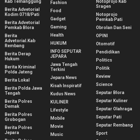
Kab Temanggung
Notoprojo Kab
Fashion
Sragen
Berita Advetorial
Food
Kodim 0718/Pati
Notoprojo
Gadget
Pemkab Pati
Berita Advetorial
Gaming
Pemkab Blora
Obrolan Dan Seni
Health
Berita
OPINI
Advetorial.Kab
HUKUM
Otomotif
Rembang
INFO SEPUTAR
Pendidikan
Berita Derap
JEPARA
Hukum
Politics
Jawa Tengah
Berita Kriminal
Politik
Terkini
Polda Jateng
Review
Jepara News
Berita Lokal
Science
Kisah Inspiratif
Berita Polda Jawa
Seputar Blora
Tengah
Kudus News
Seputar Kuliner
Berita Polres
KULINER
Demak
Seputar Olahraga
Lifestyle
Berita Polres
Seputar Pati
Mobile
Grobogan
Seputar Rembang
Movie
Berita Polres
Jepara
Sport
Music