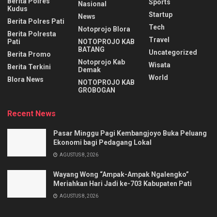
Berita Polres
Sports
Nasional
Kudus
Startup
News
Berita Polres Pati
Tech
Notoprojo Blora
Berita Polresta
Travel
Pati
NOTOPROJO KAB
BATANG
Uncategorized
Berita Promo
Notoprojo Kab
Wisata
Berita Terkini
Demak
World
Blora News
NOTOPROJO KAB
GROBOGAN
Recent News
Pasar Minggu Pagi Kembangjoyo Buka Peluang
Ekonomi bagi Pedagang Lokal
AGUSTUS 8, 2026
Wayang Wong “Ampak-Ampak Ngalengko”
Meriahkan Hari Jadi ke-703 Kabupaten Pati
AGUSTUS 8, 2026