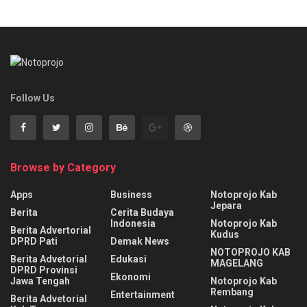
Follow Us
Browse by Category
Apps
Business
Notoprojo Kab
Jepara
Berita
Cerita Budaya
Indonesia
Notoprojo Kab
Berita Advertorial
Kudus
DPRD Pati
Demak News
NOTOPROJO KAB
Berita Advetorial
Edukasi
MAGELANG
DPRD Provinsi
Ekonomi
Jawa Tengah
Notoprojo Kab
Rembang
Entertainment
Berita Advetorial