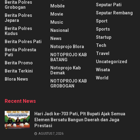
Berita Polres
Seputar Pati
Mobile
Grobogan
Seputar Rembang
Movie
Berita Polres
Jepara
Sport
Music
Berita Polres
Sports
Nasional
Kudus
Startup
News
Berita Polres Pati
Tech
Notoprojo Blora
Berita Polresta
Travel
Pati
NOTOPROJO KAB
BATANG
Uncategorized
Berita Promo
Notoprojo Kab
Wisata
Berita Terkini
Demak
World
Blora News
NOTOPROJO KAB
GROBOGAN
Recent News
Hari Jadi ke-703 Pati, Plt Bupati Ajak Semua
Elemen Bersatu Bangun Daerah dan Jaga
Prestasi
AGUSTUS 7, 2026