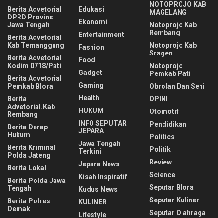
NOTOPROJO KAB
Berita Advetorial
Edukasi
MAGELANG
DPRD Provinsi
Ekonomi
Jawa Tengah
Notoprojo Kab
Rembang
Entertainment
Berita Advetorial
Kab Temanggung
Notoprojo Kab
Fashion
Sragen
Berita Advetorial
Food
Kodim 0718/Pati
Notoprojo
Gadget
Pemkab Pati
Berita Advetorial
Gaming
Pemkab Blora
Obrolan Dan Seni
Health
Berita
OPINI
Advetorial.Kab
HUKUM
Otomotif
Rembang
INFO SEPUTAR
Pendidikan
Berita Derap
JEPARA
Hukum
Politics
Jawa Tengah
Berita Kriminal
Politik
Terkini
Polda Jateng
Review
Jepara News
Berita Lokal
Science
Kisah Inspiratif
Berita Polda Jawa
Seputar Blora
Tengah
Kudus News
Seputar Kuliner
Berita Polres
KULINER
Demak
Seputar Olahraga
Lifestyle