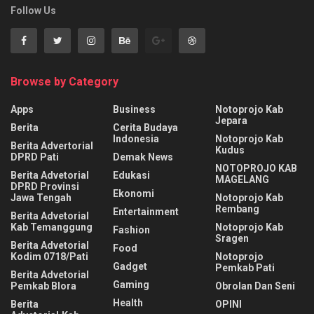
Follow Us
Browse by Category
Apps
Business
Notoprojo Kab
Jepara
Berita
Cerita Budaya
Indonesia
Notoprojo Kab
Berita Advertorial
Kudus
DPRD Pati
Demak News
NOTOPROJO KAB
Berita Advetorial
Edukasi
MAGELANG
DPRD Provinsi
Ekonomi
Jawa Tengah
Notoprojo Kab
Rembang
Entertainment
Berita Advetorial
Kab Temanggung
Notoprojo Kab
Fashion
Sragen
Berita Advetorial
Food
Kodim 0718/Pati
Notoprojo
Gadget
Pemkab Pati
Berita Advetorial
Gaming
Pemkab Blora
Obrolan Dan Seni
Health
Berita
OPINI