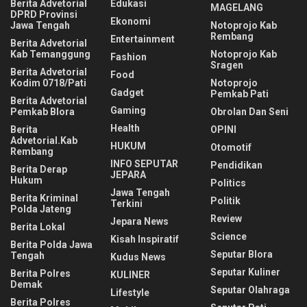
Berita Advetorial
Edukasi
MAGELANG
DPRD Provinsi
Ekonomi
Jawa Tengah
Notoprojo Kab
Rembang
Entertainment
Berita Advetorial
Kab Temanggung
Notoprojo Kab
Fashion
Sragen
Berita Advetorial
Food
Kodim 0718/Pati
Notoprojo
Gadget
Pemkab Pati
Berita Advetorial
Gaming
Pemkab Blora
Obrolan Dan Seni
Health
Berita
OPINI
Advetorial.Kab
HUKUM
Otomotif
Rembang
INFO SEPUTAR
Pendidikan
Berita Derap
JEPARA
Hukum
Politics
Jawa Tengah
Berita Kriminal
Politik
Terkini
Polda Jateng
Review
Jepara News
Berita Lokal
Science
Kisah Inspiratif
Berita Polda Jawa
Seputar Blora
Tengah
Kudus News
Seputar Kuliner
Berita Polres
KULINER
Demak
Seputar Olahraga
Lifestyle
Berita Polres