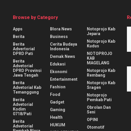
Browse by Category
R
Apps
Blora News
Notoprojo Kab
Jepara
Berita
Business
Notoprojo Kab
Berita
Cerita Budaya
Kudus
Advertorial
Indonesia
DPRD Pati
NOTOPROJO
Demak News
KAB
Berita
MAGELANG
Edukasi
Advetorial
DPRD Provinsi
Notoprojo Kab
Ekonomi
Jawa Tengah
Rembang
Entertainment
Berita
Notoprojo Kab
Fashion
Advetorial Kab
Sragen
Temanggung
Food
Notoprojo
Berita
Pemkab Pati
Gadget
Advetorial
Obrolan Dan
Kodim
Gaming
Seni
0718/Pati
Health
OPINI
Berita
HUKUM
Advetorial
Otomotif
Pemkab Blora