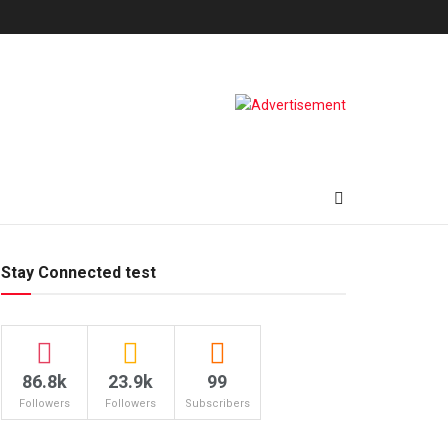
Stay Connected test
86.8k
23.9k
99
Followers
Followers
Subscribers