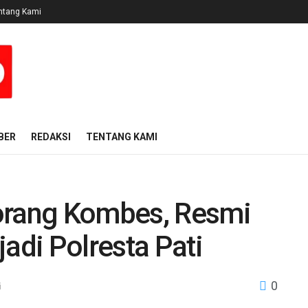
ntang Kami
BER
REDAKSI
TENTANG KAMI
orang Kombes, Resmi
di Polresta Pati
0
i