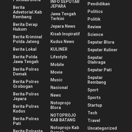
INFO SEPUTAR
Pendidikan
JEPARA
Berita
Politics
Advetorial.Kab
Jawa Tengah
Rembang
Terkini
Politik
Berita Derap
Jepara News
Review
Hukum
Kisah Inspiratif
Science
Berita Kriminal
Polda Jateng
Kudus News
Seputar Blora
Berita Lokal
KULINER
Seputar Kuliner
Berita Polda
Lifestyle
Seputar
Jawa Tengah
Olahraga
Mobile
Berita Polres
Seputar Pati
Movie
Demak
Seputar
Music
Berita Polres
Rembang
Grobogan
Nasional
Sport
Berita Polres
News
Sports
Jepara
Notoprojo
Startup
Berita Polres
Blora
Kudus
Tech
NOTOPROJO
Berita Polres
KAB BATANG
Travel
Pati
Notoprojo Kab
Uncategorized
Berita Polresta