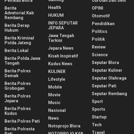
Pemkab Blora
Obrolan Dan Seni
Health
Berita
OPINI
Advetorial.Kab
HUKUM
Otomotif
Rembang
INFO SEPUTAR
Pendidikan
Berita Derap
JEPARA
Hukum
Politics
Jawa Tengah
Berita Kriminal
Politik
Terkini
Polda Jateng
Review
Jepara News
Berita Lokal
Science
Kisah Inspiratif
Berita Polda Jawa
Seputar Blora
Tengah
Kudus News
Seputar Kuliner
Berita Polres
KULINER
Demak
Seputar Olahraga
Lifestyle
Berita Polres
Seputar Pati
Mobile
Grobogan
Seputar Rembang
Movie
Berita Polres
Jepara
Sport
Music
Berita Polres
Sports
Nasional
Kudus
Startup
News
Berita Polres Pati
Tech
Notoprojo Blora
Berita Polresta
Travel
Pati
NOTOPROJO KAB