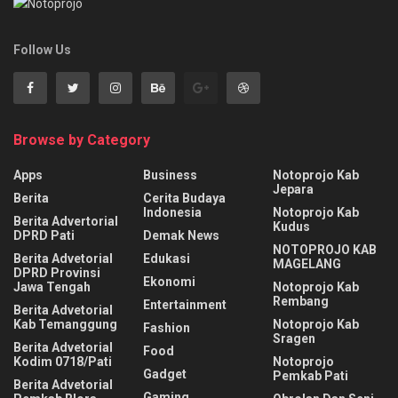
Follow Us
Browse by Category
Apps
Business
Notoprojo Kab
Jepara
Berita
Cerita Budaya
Indonesia
Notoprojo Kab
Berita Advertorial
Kudus
DPRD Pati
Demak News
NOTOPROJO KAB
Berita Advetorial
Edukasi
MAGELANG
DPRD Provinsi
Ekonomi
Jawa Tengah
Notoprojo Kab
Rembang
Entertainment
Berita Advetorial
Kab Temanggung
Notoprojo Kab
Fashion
Sragen
Berita Advetorial
Food
Kodim 0718/Pati
Notoprojo
Gadget
Pemkab Pati
Berita Advetorial
Gaming