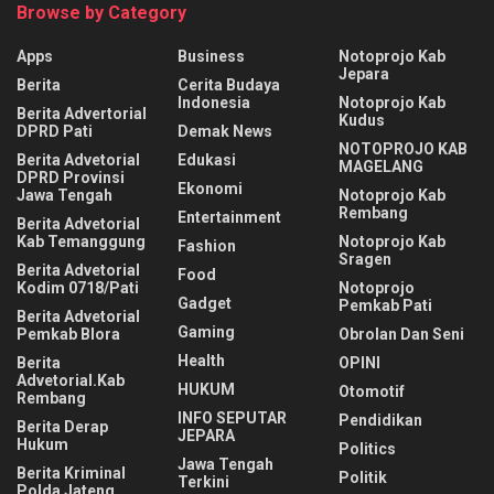
Browse by Category
Apps
Business
Notoprojo Kab
Jepara
Berita
Cerita Budaya
Indonesia
Notoprojo Kab
Berita Advertorial
Kudus
DPRD Pati
Demak News
NOTOPROJO KAB
Berita Advetorial
Edukasi
MAGELANG
DPRD Provinsi
Ekonomi
Jawa Tengah
Notoprojo Kab
Rembang
Entertainment
Berita Advetorial
Kab Temanggung
Notoprojo Kab
Fashion
Sragen
Berita Advetorial
Food
Kodim 0718/Pati
Notoprojo
Gadget
Pemkab Pati
Berita Advetorial
Gaming
Pemkab Blora
Obrolan Dan Seni
Health
Berita
OPINI
Advetorial.Kab
HUKUM
Otomotif
Rembang
INFO SEPUTAR
Pendidikan
Berita Derap
JEPARA
Hukum
Politics
Jawa Tengah
Berita Kriminal
Politik
Terkini
Polda Jateng