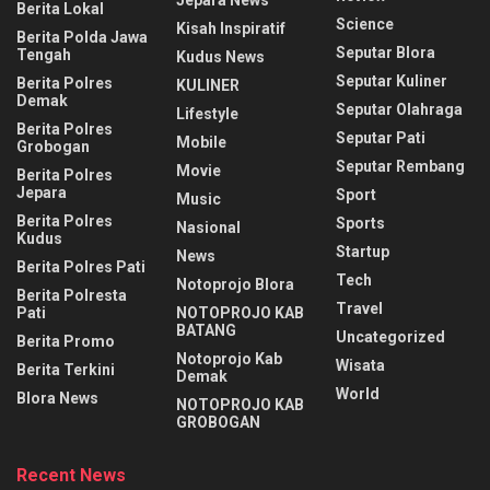
Jepara News
Berita Lokal
Science
Kisah Inspiratif
Berita Polda Jawa
Seputar Blora
Tengah
Kudus News
Seputar Kuliner
Berita Polres
KULINER
Demak
Seputar Olahraga
Lifestyle
Berita Polres
Seputar Pati
Mobile
Grobogan
Seputar Rembang
Movie
Berita Polres
Jepara
Sport
Music
Berita Polres
Sports
Nasional
Kudus
Startup
News
Berita Polres Pati
Tech
Notoprojo Blora
Berita Polresta
Travel
Pati
NOTOPROJO KAB
BATANG
Uncategorized
Berita Promo
Notoprojo Kab
Wisata
Berita Terkini
Demak
World
Blora News
NOTOPROJO KAB
GROBOGAN
Recent News