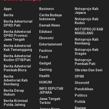
Apps
Business
Notoprojo Kab
Jepara
Berita
Cerita Budaya
Indonesia
Notoprojo Kab
Berita Advertorial
Kudus
DPRD Pati
Demak News
NOTOPROJO KAB
Berita Advetorial
Edukasi
MAGELANG
DPRD Provinsi
Ekonomi
Jawa Tengah
Notoprojo Kab
Rembang
Entertainment
Berita Advetorial
Kab Temanggung
Notoprojo Kab
Fashion
Sragen
Berita Advetorial
Food
Kodim 0718/Pati
Notoprojo
Gadget
Pemkab Pati
Berita Advetorial
Gaming
Pemkab Blora
Obrolan Dan Seni
Health
Berita
OPINI
Advetorial.Kab
HUKUM
Otomotif
Rembang
INFO SEPUTAR
Pendidikan
Berita Derap
JEPARA
Hukum
Politics
Jawa Tengah
Berita Kriminal
Politik
Terkini
Polda Jateng
Review