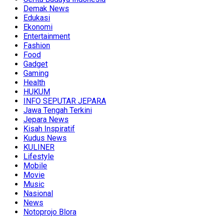
Demak News
Edukasi
Ekonomi
Entertainment
Fashion
Food
Gadget
Gaming
Health
HUKUM
INFO SEPUTAR JEPARA
Jawa Tengah Terkini
Jepara News
Kisah Inspiratif
Kudus News
KULINER
Lifestyle
Mobile
Movie
Music
Nasional
News
Notoprojo Blora