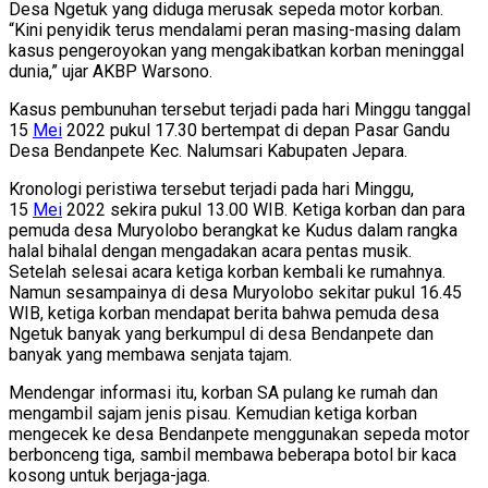
Desa Ngetuk yang diduga merusak sepeda motor korban.
“Kini penyidik terus mendalami peran masing-masing dalam
kasus pengeroyokan yang mengakibatkan korban meninggal
dunia,” ujar AKBP Warsono.
Kasus pembunuhan tersebut terjadi pada hari Minggu tanggal
15
Mei
2022 pukul 17.30 bertempat di depan Pasar Gandu
Desa Bendanpete Kec. Nalumsari Kabupaten Jepara.
Kronologi peristiwa tersebut terjadi pada hari Minggu,
15
Mei
2022 sekira pukul 13.00 WIB. Ketiga korban dan para
pemuda desa Muryolobo berangkat ke Kudus dalam rangka
halal bihalal dengan mengadakan acara pentas musik.
Setelah selesai acara ketiga korban kembali ke rumahnya.
Namun sesampainya di desa Muryolobo sekitar pukul 16.45
WIB, ketiga korban mendapat berita bahwa pemuda desa
Ngetuk banyak yang berkumpul di desa Bendanpete dan
banyak yang membawa senjata tajam.
Mendengar informasi itu, korban SA pulang ke rumah dan
mengambil sajam jenis pisau. Kemudian ketiga korban
mengecek ke desa Bendanpete menggunakan sepeda motor
berbonceng tiga, sambil membawa beberapa botol bir kaca
kosong untuk berjaga-jaga.