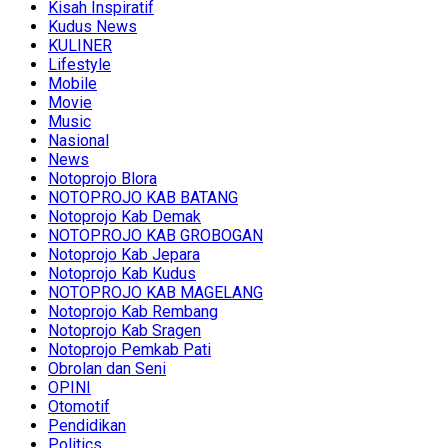
Kisah Inspiratif
Kudus News
KULINER
Lifestyle
Mobile
Movie
Music
Nasional
News
Notoprojo Blora
NOTOPROJO KAB BATANG
Notoprojo Kab Demak
NOTOPROJO KAB GROBOGAN
Notoprojo Kab Jepara
Notoprojo Kab Kudus
NOTOPROJO KAB MAGELANG
Notoprojo Kab Rembang
Notoprojo Kab Sragen
Notoprojo Pemkab Pati
Obrolan dan Seni
OPINI
Otomotif
Pendidikan
Politics